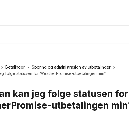
Betalinger
Sporing og administrasjon av utbetalinger
eg følge statusen for WeatherPromise-utbetalingen min?
n kan jeg følge statusen for
erPromise-utbetalingen min