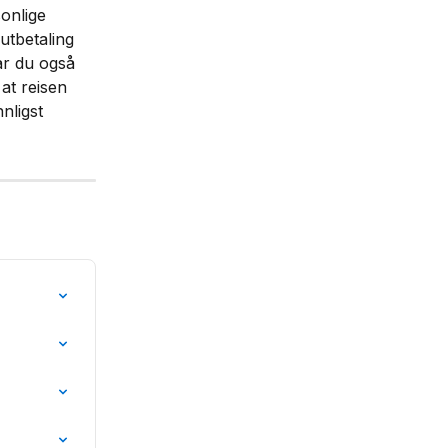
onlige 
utbetaling 
ar du også 
at reisen 
nligst 