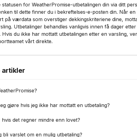
 statusen for WeatherPromise-utbetalingen din via ditt pers
nken til dette finner du i bekreftelses-e-posten din. Når en 
rt på værdata som overstiger dekkingskriteriene dine, mott
sling. Utbetalinger behandles vanligvis innen få dager etter 
. Hvis du ikke har mottatt utbetalingen etter en varsling, ven
ortteamet vårt direkte.
 artikler
eatherPromise?
eg gjøre hvis jeg ikke har mottatt en utbetaling?
 hvis det regner mindre enn lovet?
eg bli varslet om en mulig utbetaling?